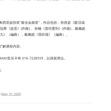
来西亚娱协奖“最佳金曲奖”，作品包括：孙燕姿《眼泪成
陈冠希《故意》(作曲)， 孙楠《曾经爱到》(作曲)，戴佩妮
九九》（編曲），戴佩妮《我祈禱》（編曲）。
了解课程内容。
KI音乐卡奇 016-7228559，以保留席位。
m
n
May 10, 2009
.