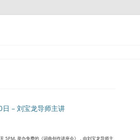
Skip
to
content
0日 – 刘宝龙导师主讲
9，星期天 5PM, 举办免费的《词曲创作讲座会》，由刘宝龙导师主