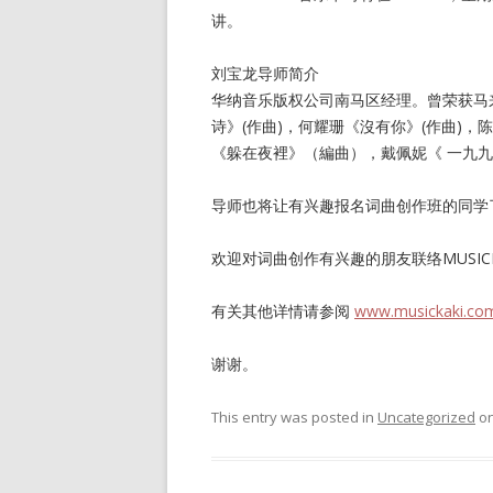
讲。
刘宝龙导师简介
华纳音乐版权公司南马区经理。曾荣获马
诗》(作曲)，何耀珊《沒有你》(作曲)，
《躲在夜裡》（編曲），戴佩妮《 一九
导师也将让有兴趣报名词曲创作班的同学
欢迎对词曲创作有兴趣的朋友联络MUSICKA
有关其他详情请参阅
www.musickaki.co
谢谢。
This entry was posted in
Uncategorized
o